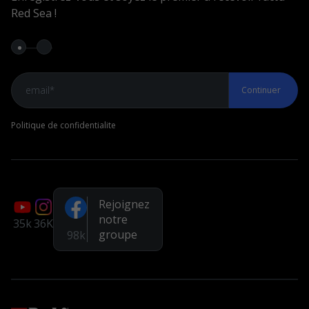
Red Sea !
Assistant MyREEFER
Comparateur d’aquariums
MyAR
MonAssistantRécifal
Continuer
My Batch
Politique de confidentialite
Rejoindre la Communauté
Groupe Facebook
Page Facebook
Rejoignez
Chaîne YouTube
notre
35k
36K
groupe
98k
Systemes recifaux
REEFER G2+
REEFER S G2+