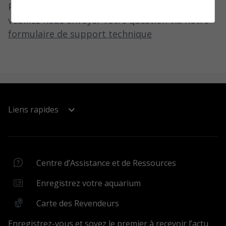
Pour plus d’assistance sur les produits,
veuillez nous envoyer votre question via notre
formulaire de support technique
Liens rapides
Centre d’Assistance et de Ressources
Centre d’Assistance
Centre d’Assistance et de Ressources
Carte des Revendeurs
Enregistrez votre aquarium
Enregistrez votre aquarium
Carte des Revendeurs
Assistants et outils
Enregistrez-vous et soyez le premier à recevoir l’actu