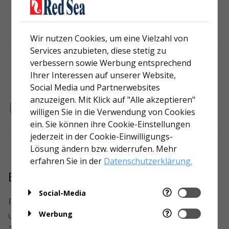
MSDS & Warnings
Wir nutzen Cookies, um eine Vielzahl von
Services anzubieten, diese stetig zu
verbessern sowie Werbung entsprechend
FAQ
Ihrer Interessen auf unserer Website,
Social Media und Partnerwebsites
anzuzeigen. Mit Klick auf "Alle akzeptieren"
Produktseite
>
willigen Sie in die Verwendung von Cookies
ein. Sie können ihre Cookie-Einstellungen
jederzeit in der Cookie-Einwilligungs-
Lösung ändern bzw. widerrufen. Mehr
erfahren Sie in der
Datenschutzerklärung.
Brauchen Sie noch immer Hilfe?
Social-Media
Für zusätzlichen Produktsupport senden Sie
uns bitte Ihre Frage über unser
Werbung
Tech-Support-Formular