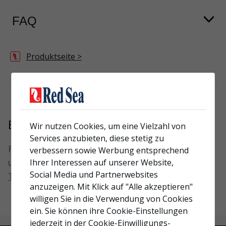
FAQ
Produktseite
>
Brauchen Sie noch immer Hilfe?
Wir nutzen Cookies, um eine Vielzahl von
Services anzubieten, diese stetig zu
Für zusätzlichen Produktsupport senden Sie
verbessern sowie Werbung entsprechend
uns bitte Ihre Frage über unser
Ihrer Interessen auf unserer Website,
Social Media und Partnerwebsites
Tech-Support-Formular
anzuzeigen. Mit Klick auf "Alle akzeptieren"
willigen Sie in die Verwendung von Cookies
ein. Sie können ihre Cookie-Einstellungen
jederzeit in der Cookie-Einwilligungs-