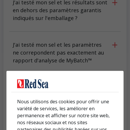
J'ai testé mon sel et les résultats sont
en dehors des paramètres garantis
indiqués sur l'emballage ?
J'ai testé mon sel et les paramètres
ne correpondent pas exactement au
rapport d'analyse de MyBatch™
Où trouver le numéro de lot ?
Nous utilisons des cookies pour offrir une
variété de services, les améliorer en
Comment Red Sea réalise ses
permanence et afficher sur notre site web,
analyses ?
nos réseaux sociaux et nos sites
partenaires des publicités basées sur vos