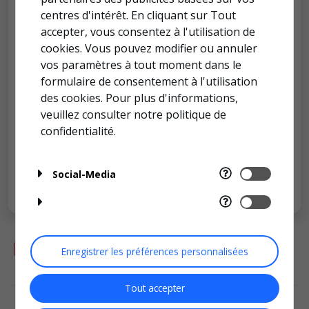
centres d'intérêt. En cliquant sur Tout
accepter, vous consentez à l'utilisation de
Comment puis-je savoir si
cookies. Vous pouvez modifier ou annuler
"MyBatch™" est disponible pour mon
vos paramètres à tout moment dans le
produit en particulier ?
formulaire de consentement à l'utilisation
des cookies. Pour plus d'informations,
veuillez consulter notre
politique de
confidentialité.
Comment bien préparer son eau de
mer pour obtenir une analyse précise
Social-Media
?
Page produit
>
Enregistrer les préférences personnalisées
Tout accepter