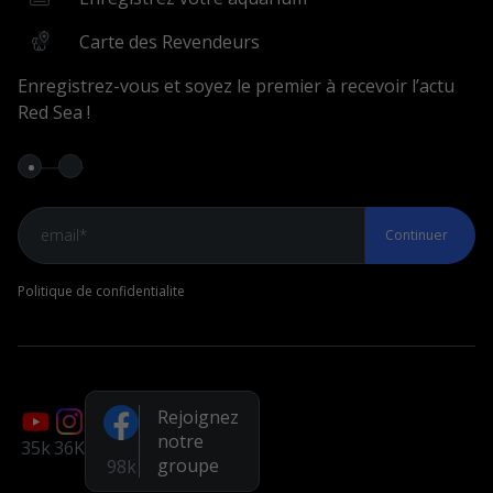
Enregistrez votre aquarium
Carte des Revendeurs
Assistants et outils
Enregistrez-vous et soyez le premier à recevoir l’actu
Red Sea !
Assistant MyREEFER
Comparateur d’aquariums
MyAR
MonAssistantRécifal
Continuer
My Batch
Politique de confidentialite
Rejoindre la Communauté
Groupe Facebook
Page Facebook
Rejoignez
Chaîne YouTube
notre
35k
36K
groupe
98k