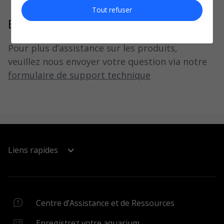
Tout refuser
Encore besoin d'aide ?
Pour plus d’assistance sur les produits,
veuillez nous envoyer votre question via notre
formulaire de support technique
Liens rapides
Centre d’Assistance et de Ressources
Centre d’Assistance
Centre d’Assistance et de Ressources
Carte des Revendeurs
Enregistrez votre aquarium