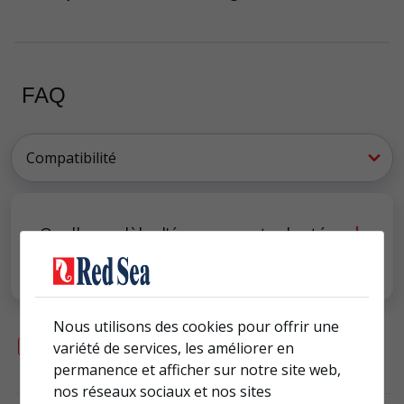
FAQ
Quelle modèle d'écumeur est adapté
à mon aquarium Red Sea ?
Nous utilisons des cookies pour offrir une
Page produit
>
variété de services, les améliorer en
permanence et afficher sur notre site web,
nos réseaux sociaux et nos sites