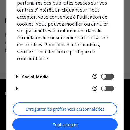
partenaires des publicités basées sur vos
centres d'intérêt. En cliquant sur Tout
accepter, vous consentez à l'utilisation de
Encore besoin d'aide ?
cookies. Vous pouvez modifier ou annuler
vos paramètres à tout moment dans le
Pour plus d’assistance sur les produits,
formulaire de consentement à l'utilisation
veuillez nous envoyer votre question via notre
des cookies. Pour plus d'informations,
formulaire de support technique
veuillez consulter notre
politique de
confidentialité.
Social-Media
Liens rapides
Enregistrer les préférences personnalisées
Centre d’Assistance et de Ressources
Centre d’Assistance
Centre d’Assistance et de Ressources
Tout accepter