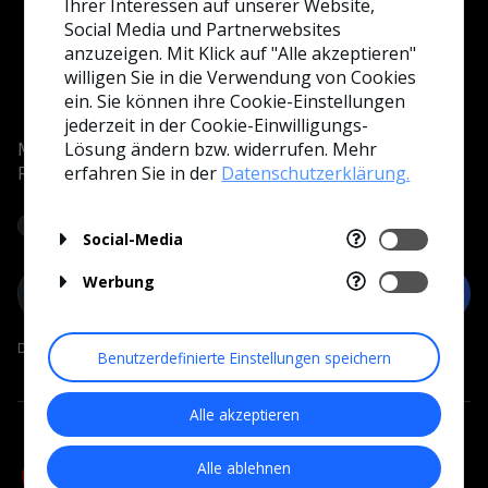
Ihrer Interessen auf unserer Website,
Support Center
Unterstützung
Social Media und Partnerwebsites
Händlersuche
anzuzeigen. Mit Klick auf "Alle akzeptieren"
Registrieren Sie Ihr Becken
willigen Sie in die Verwendung von Cookies
Registrieren Sie Ihr Becken
ein. Sie können ihre Cookie-Einstellungen
Händlersuche
jederzeit in der Cookie-Einwilligungs-
Assistenten & Tools
Melde dich an und erhalte als Erster Neuigkeiten von
Lösung ändern bzw. widerrufen. Mehr
Red Sea!
erfahren Sie in der
Datenschutzerklärung.
MyREEFER-Assistent
Aquarien vergleichen
Social-Media
MyAR
MyRecipe-Assisten
Werbung
Weiter
My Batch
Datenschutz
Benutzerdefinierte Einstellungen speichern
Treten Sie der Community bei
Facebook-Gruppe
Alle akzeptieren
Facebook-Seite
YouTube-Kanal
Alle ablehnen
Trete