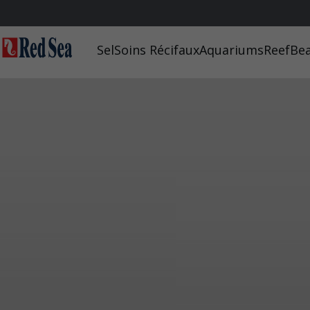
Sel
Soins Récifaux
Aquariums
ReefBea