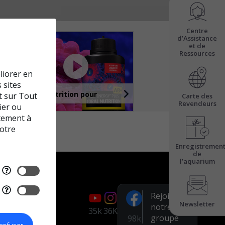
Centre
d’Assistance
et de
Ressources
liorer en
 sites
Super nutrition pour
nt sur Tout
Carte des
Revendeurs
coraux
ier ou
tement à
notre
Enregistremen
de
l’aquarium
Rejoignez
Newsletter
notre
35k
36K
groupe
98k