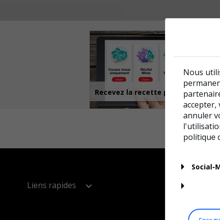
Nous utili
permanenc
Recevez la recette pour
partenaire
votre aquarium
accepter, 
annuler v
l'utilisat
politique 
Social-
Liens rapides
Centre d’Assistance et de
Assistants et o