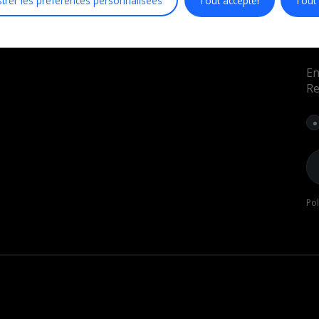
strer les préférences personnalisées
Tout accepter
Tout 
ER
Groupe Facebook
uariums
Page Facebook
Chaîne YouTube
En
al
Re
Soins recifaux
Sel red sea
DC
Sel coral pro
Pol
er
Programme de Supplémentation complet
en 4 parties
Programme de supplémentation complet
en 7 parties
Gestion des algues
Nutrition pour coraux