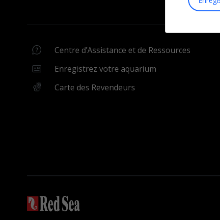
Enregi
Ressources
Assistant MyREEF
Centre d’Assistance
Comparateur d’aq
Carte des Revendeurs
MyAR
Centre d’Assistance et de Ressources
Enregistrez votre aquarium
MonAssistantRécif
Enregistrez votre aquarium
My Batch
Carte des Revendeurs
Systemes recifaux
Equipement
REEFER G2+
ReefATO+ 3 en 1
REEFER S G2+
Pompes ReefRun 
REEFER Peninsula G2+
REEFER DC Skimm
MAX NANO G2
ReefMat
MAX E
NanoMat
ReefLED
ReefWave
ReefDose