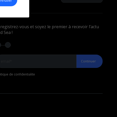
refuser
registrez-vous et soyez le premier à recevoir l’actu
d Sea !
Continuer
itique de confidentialite