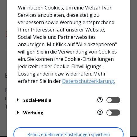
Wir nutzen Cookies, um eine Vielzahl von
Mehr Videos laden
Services anzubieten, diese stetig zu
verbessern sowie Werbung entsprechend
Ihrer Interessen auf unserer Website,
Produktseite
>
Social Media und Partnerwebsites
anzuzeigen. Mit Klick auf "Alle akzeptieren"
willigen Sie in die Verwendung von Cookies
ein. Sie können ihre Cookie-Einstellungen
jederzeit in der Cookie-Einwilligungs-
Brauchen Sie noch immer Hilfe?
Lösung ändern bzw. widerrufen. Mehr
erfahren Sie in der
Datenschutzerklärung.
Für zusätzlichen Produktsupport senden Sie
uns bitte Ihre Frage über unser
Social-Media
Tech-Support-Formular
Werbung
Benutzerdefinierte Einstellungen speichern