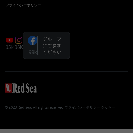
プライバシーポリシー
コミュニティーへの参加
Facebook グループ
Facebook ページ
グループ
YouTube チャンネル
にご参加
35k
36K
ください
98k
水槽システム
REEFER G2+
REEFER S G2+
REEFER G2+ Peninsula
MAX NANO G2
MAX E
© 2023 Red Sea. All rights reserved
プライバシーポリシー
クッキー
ハードウェア