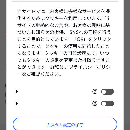
Load more videos
当サイトでは、お客様に多様なサービスを提
供するためにクッキーを利用しています。当
サイトの継続的な改善や、お客様の興味に基
づいたお知らせの提供、 SNSへの連携を行う
Product page
>
ことを目的としています。「OK」をクリック
することで、クッキーの使用に同意したこと
になります。クッキーの同意設定にて、いつ
でもクッキーの設定を変更または取り消すこ
とができます。 詳細は、プライバシーポリシ
まだご不明な点はございますか？
ーをご確認ください。
For more advanced product support,
please send us your
question via our
tech-support form
カスタム設定の保存