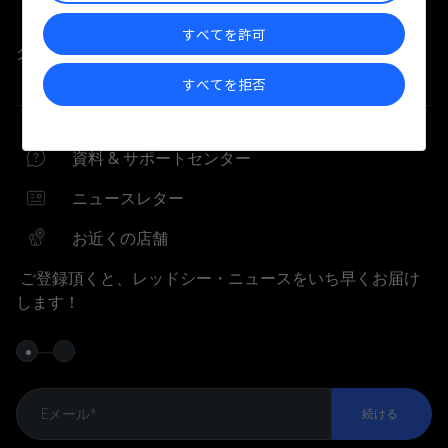
すべてを許可
クイックリンク
すべてを拒否
資料 & サポートセンター
資料 & サポートセンター
資料 & サポートセンター
Shop Locator
ニュースレター
ニュースレター
お近くの店舗
ウィザードとツール
ご登録頂くと、レッドシー・ニュースをいち早くお届け
します！
MyREEFERウィーザード
水槽の比較
MyAR
MyRecipe ウィザード
続ける
My Batch